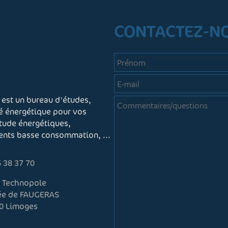
CONTACTEZ-N
 est un bureau d'études,
té énergétique pour vos
étude énergétiques,
ments basse consommation, ...
 38 37 70
r Technopole
lée de FAUGERAS
0 Limoges