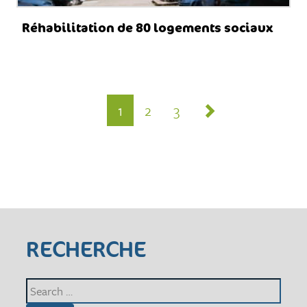
Réhabilitation de 80 logements sociaux
paging-
navigation
1
2
3
RECHERCHE
Search
for: