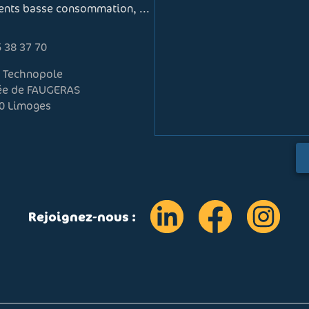
ments basse consommation, ...
 38 37 70
r Technopole
lée de FAUGERAS
0 Limoges