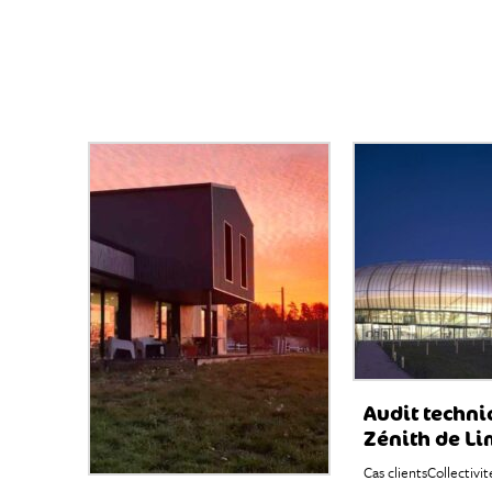
Audit techni
Zénith de L
Cas clients
Collectivit