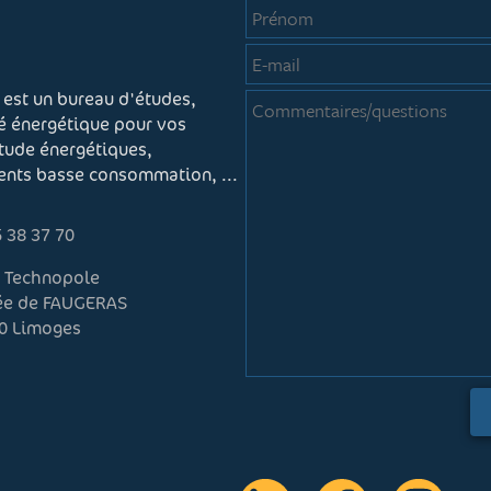
 est un bureau d'études,
té énergétique pour vos
étude énergétiques,
ments basse consommation, ...
 38 37 70
r Technopole
lée de FAUGERAS
0 Limoges