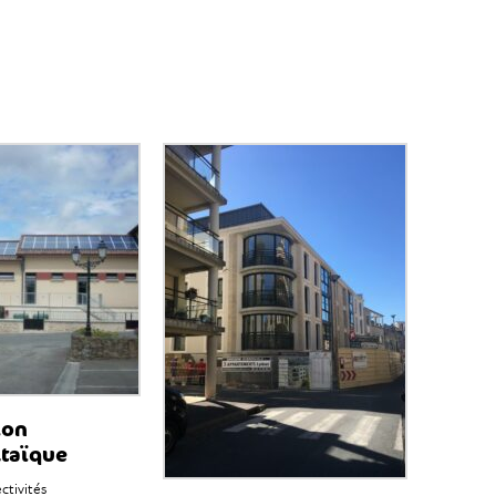
ion
taïque
ectivités