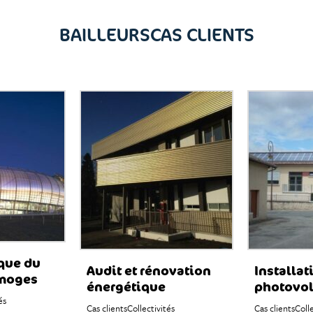
BAILLEURS
CAS CLIENTS
que du
Audit et rénovation
Installat
imoges
énergétique
photovol
és
Cas clients
Collectivités
Cas clients
Coll