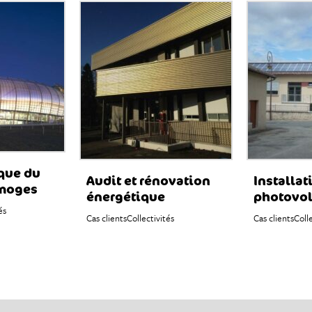
que du
Audit et rénovation
Installat
imoges
énergétique
photovol
és
Cas clients
Collectivités
Cas clients
Coll