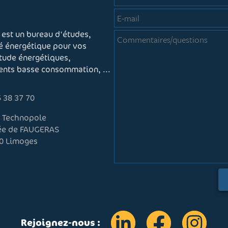
 est un bureau d'études,
té énergétique pour vos
étude énergétiques,
ments basse consommation, ...
 38 37 70
r Technopole
lée de FAUGERAS
0 Limoges