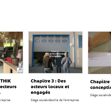
ETHIK
Chapitre 3 : Des
Chapitre 
jecteurs
acteurs locaux et
concepti
.
engagés
Siège social
vid
treprise
Siège social
video
Vie de l'entreprise